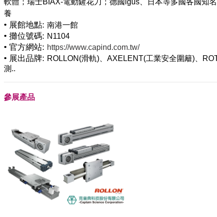
軟體；瑞士BIAX-電動鏟花刀；德國igus、日本等多國各
• 展館地點:
南港一館
• 攤位號碼:
N1104
• 官方網站:
https://www.capind.com.tw/
• 展出品牌:
ROLLON(滑軌)、AXELENT(工業安全圍籬)、RO
測..
參展產品