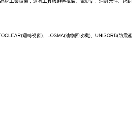
國知名品牌工業設備，還有工具機迴轉視窗、電動缸、油封元件、
TOCLEAR(迴轉視窗)、LOSMA(油物回收機)、UNISORB(防震