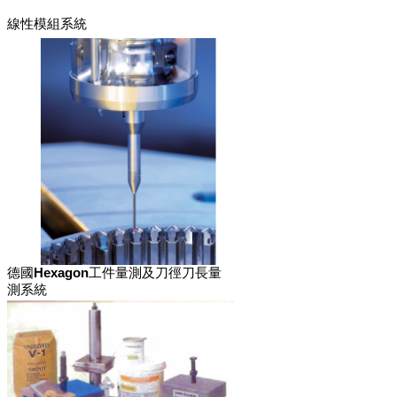
線性模組系統
德國Hexagon工件量測及刀徑刀長量
測系統