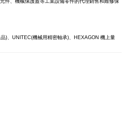
密封元件、機械保護蓋等工業設備零件的代理銷售和維修保
產品)、UNITEC(機械用精密軸承)、HEXAGON 機上量