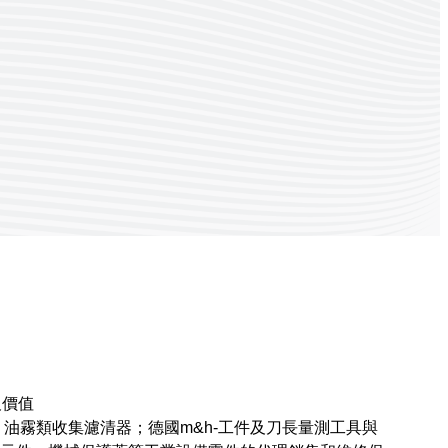
及價值
粉塵類、油霧類收集濾清器；德國m&h-工件及刀長量測工具與