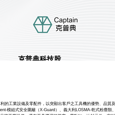
克普典科技股
份有限公司
展館地點:
南港一館
國家/地區:
臺灣
攤位號碼:
N1104
1
專利的工業設備及零配件，以突顯出客戶之工具機的優勢、品質
lent-模組式安全圍籬（X-Guard）、義大利LOSMA-乾式
分享 :