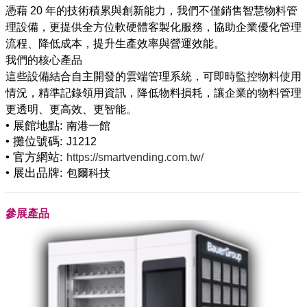
憑藉 20 年的技術積累與創新能力，我們不僅銷售智慧物料管
理設備，更提供全方位軟硬體客製化服務，協助企業優化管理
流程、降低成本，提升生產效率與營運效能。
我們的核心產品
這些設備結合自主開發的雲端管理系統，可即時監控物料使用
情況，精準記錄領用資訊，降低物料損耗，讓企業的物料管理
• 展館地點:
南港一館
• 攤位號碼:
J1212
• 官方網站:
https://smartvending.com.tw/
• 展出品牌:
包爾科技
參展產品