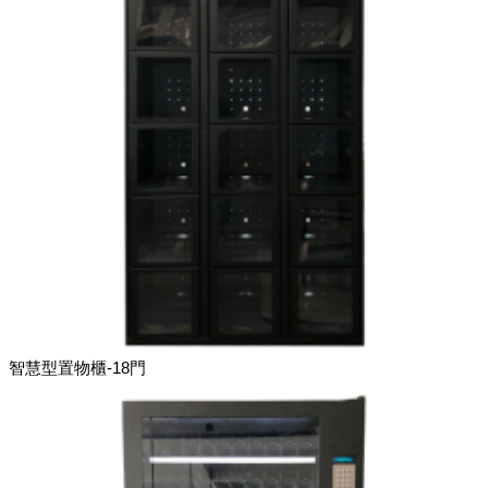
智慧型置物櫃-18門