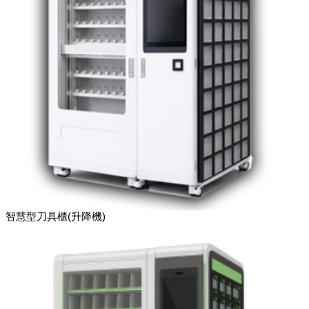
智慧型刀具櫃(升降機)