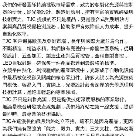
我們的研發團隊持續挑戰市場需求，致力於客製化光源與控制
器的研發，從光源設計、製造到應用，擁有豐富的實戰經驗與
技術實力。TJC 提供的不只是產品，更是整合式照明解決方
案與高品質視覺檢測服務，協助客戶有效降低人力成本、提升
自動化效率。
TJC 客戶遍佈歐美及亞洲市場，長年與國際大廠並肩合作，
不斷精進、精益求精。我們擁有完整的一條龍生產系統，從研
發設計、五金加工、製造生產到品質控管，全程自製自控，
LED自我封裝，確保每一件產品都達到最嚴格的標準。
在競爭白熱化、利潤壓縮的產業環境中，光源成了自動化設備
中最易被忽視卻又關鍵的核心零組件。許多人誤以為光源技術
門檻低、容易入門，實際上，光源設計蘊含深厚的光學原理與
技術計算，是絕非輕忽的專業領域。
TJC 不只是銷售光源，更是提供技術深度服務的專業夥伴。
無論是機台研發或產線規劃，我們始終站在第一線支援，提供
最即時、最專業的技術協助。
TJC在這漫長的歲月始終屹立不搖。這不只是因為產品，更因
為我們擁有堅強的「能力、毅力、實力」三大支柱。從無名新
創到全球認可，我們用實績證明：TJC 不只是做光源的公