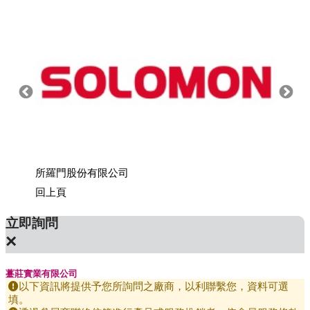
所羅門股份有限公司
上銀科
回上頁
立即詢問
×
薹莊實業有限公司
以下資訊將提供予您所詢問之廠商，以利聯繫您，資料可選
填。