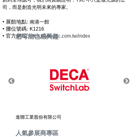
司，而是創造光明未來的專家。
• 展館地點:
南港一館
• 攤位號碼:
K1216
• 官方網站:
您可能也感興趣
https://www.tjc.com.tw/index
進聯工業股份有限公司
偉祥實
人氣參展商專區