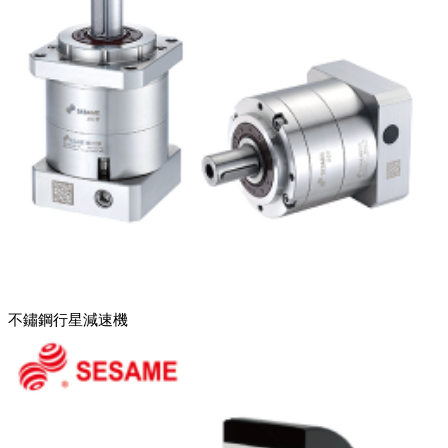
不鏽鋼行星減速機