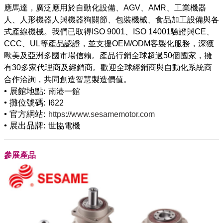
應馬達，廣泛應用於自動化設備、AGV、AMR、工業機器
人、人形機器人與機器狗關節、包裝機械、食品加工設備與各
式產線機械。我們已取得ISO 9001、ISO 14001驗證與CE、
CCC、UL等產品認證，並支援OEM/ODM客製化服務，深獲
歐美及亞洲多國市場信賴。產品行銷全球超過50個國家，擁
有30多家代理商及經銷商。歡迎全球經銷商與自動化系統商
• 展館地點:
南港一館
• 攤位號碼:
I622
• 官方網站:
https://www.sesamemotor.com
• 展出品牌:
世協電機
參展產品