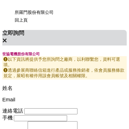
所羅門股份有限公司
上銀科
回上頁
立即詢問
×
世協電機股份有限公司
以下資訊將提供予您所詢問之廠商，以利聯繫您，資料可選
填。
透過參展商聯絡信箱進行產品或服務推銷者，依會員服務條款
規定，展昭有權停用該會員帳號及相關權限。
姓名
Email
連絡電話
手機