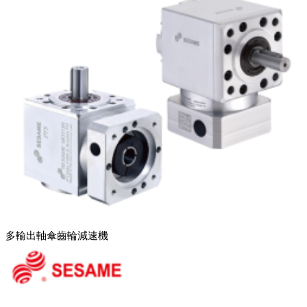
多輸出軸傘齒輪減速機