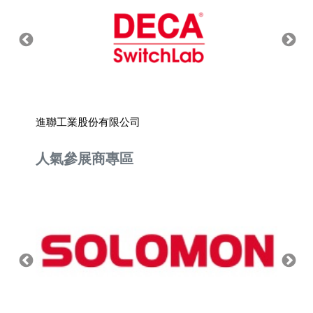
進聯工業股份有限公司
有利康
人氣參展商專區