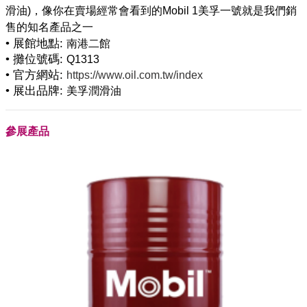
滑油)，像你在賣場經常會看到的Mobil 1美孚一號就是我們銷
• 展館地點:
南港二館
• 攤位號碼:
Q1313
• 官方網站:
https://www.oil.com.tw/index
• 展出品牌:
美孚潤滑油
參展產品