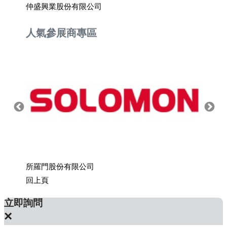
仲盛興業股份有限公司
台灣希
人氣參展商專區
公司
所羅門股份有限公司
上銀科
回上頁
立即詢問
×