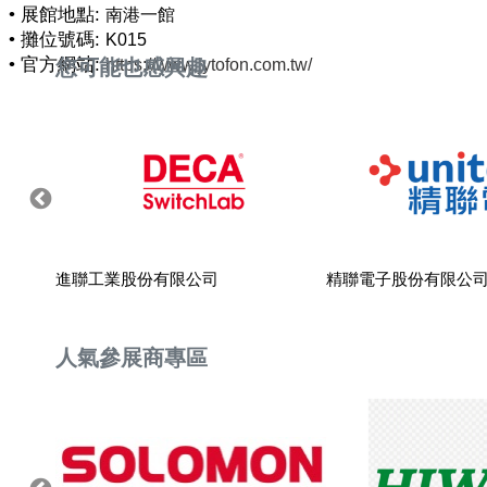
• 展館地點:
南港一館
• 攤位號碼:
K015
• 官方網站:
您可能也感興趣
https://www.jytofon.com.tw/
進聯工業股份有限公司
精聯電子股份有限公
人氣參展商專區