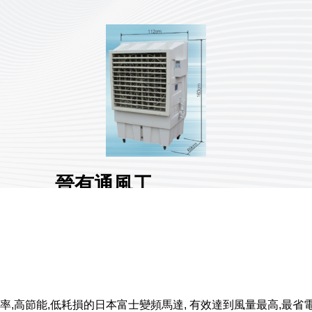
晉有通風工
業有限公司
展館地點:
南港一館
國家/地區:
臺灣
攤位號碼:
K015
0