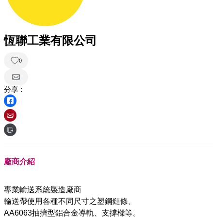
恆聯工業有限公司
0
分享 :
廠商介紹
專業輸送系統製造廠商
輸送帶使用各種不同尺寸之塑鋼鏈條、
AA6063抽擠型鋁合金導軌、支撐樑等。