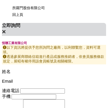
所羅門股份有限公司
上銀科
回上頁
立即詢問
×
恆聯工業有限公司
以下資訊將提供予您所詢問之廠商，以利聯繫您，資料可選
填。
透過參展商聯絡信箱進行產品或服務推銷者，依會員服務條款
規定，展昭有權停用該會員帳號及相關權限。
姓名
Email
連絡電話
手機