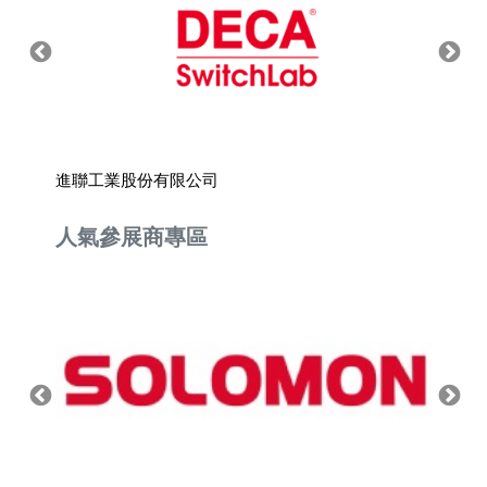
進聯工業股份有限公司
元大維
人氣參展商專區