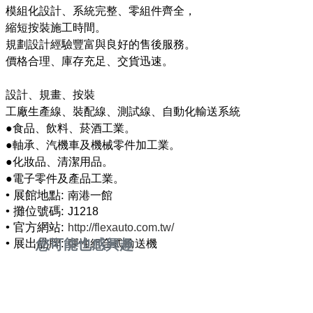
模組化設計、系統完整、零組件齊全，
縮短按裝施工時間。
規劃設計經驗豐富與良好的售後服務。
價格合理、庫存充足、交貨迅速。
設計、規畫、按裝
工廠生產線、裝配線、測試線、自動化輸送系統
●食品、飲料、菸酒工業。
●軸承、汽機車及機械零件加工業。
●化妝品、清潔用品。
• 展館地點:
南港一館
• 攤位號碼:
J1218
• 官方網站:
http://flexauto.com.tw/
• 展出品牌:
您可能也感興趣
彈性組合式輸送機