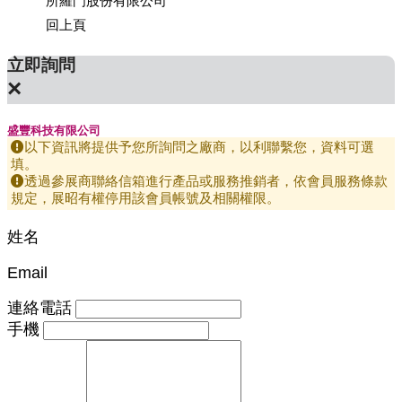
所羅門股份有限公司
上銀科
回上頁
立即詢問
×
盛豐科技有限公司
以下資訊將提供予您所詢問之廠商，以利聯繫您，資料可選
填。
透過參展商聯絡信箱進行產品或服務推銷者，依會員服務條款
規定，展昭有權停用該會員帳號及相關權限。
姓名
Email
連絡電話
手機