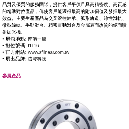
品質及優質的服務團隊，提供客戶平價且具高精密度、高質感
的精準對位產品，俾使客戶能獲得最高的附加價值及發揮最大
效益。主要生產產品為交叉滾柱軸承、弧形軌道、線性滑軌、
微型線軌、手動滑台、精密電動滑台及金屬表面改質的鏡面噴
• 展館地點:
南港一館
• 攤位號碼:
I1116
• 官方網站:
www.sflinear.com.tw
• 展出品牌:
盛豐科技
參展產品