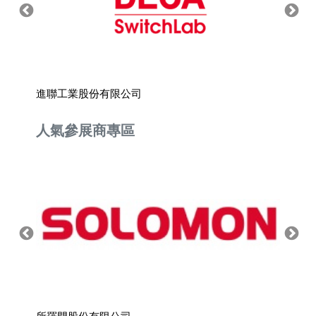
進聯工業股份有限公司
伸運工
人氣參展商專區