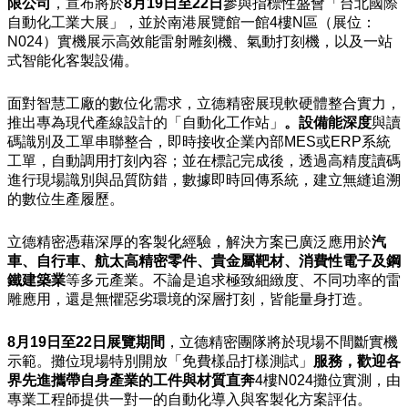
限公司
，宣布將於
8月19日至22日
參與指標性盛會「台北國際
自動化工業大展」，並於南港展覽館一館4樓N區（展位：
N024）實機展示高效能雷射雕刻機、氣動打刻機，以及一站
式智能化客製設備。
面對智慧工廠的數位化需求，立德精密展現軟硬體整合實力，
推出專為現代產線設計的「自動化工作站」
。設備能深度
與讀
碼識別及工單串聯整合，即時接收企業內部MES或ERP系統
工單，自動調用打刻內容；並在標記完成後，透過高精度讀碼
進行現場識別與品質防錯，數據即時回傳系統，建立無縫追溯
的數位生產履歷。
立德精密憑藉深厚的客製化經驗，解決方案已廣泛應用於
汽
車、自行車、航太高精密零件、貴金屬靶材、消費性電子及鋼
鐵建築業
等多元產業。不論是追求極致細緻度、不同功率的雷
雕應用，還是無懼惡劣環境的深層打刻，皆能量身打造。
8月19日至22日展覽期間
，立德精密團隊將於現場不間斷實機
示範。攤位現場特別開放「免費樣品打樣測試」
服務，歡迎各
界先進攜帶自身產業的工件與材質直奔
4樓N024攤位實測，由
專業工程師提供一對一的自動化導入與客製化方案評估。