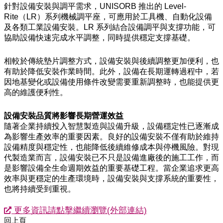
針對設備安裝與調平需求，UNISORB 推出的 Level-
Rite（LR）系列機械調平座，可應用於工具機、自動化設備
及各類工業設備安裝。LR 系列結合設備調平與支撐功能，可
協助設備快速完成水平調整，同時提供穩定支撐基礎。
相較於傳統墊片調整方式，設備安裝與後續調整更加便利，也
有助於降低安裝作業時間。此外，設備在長期運轉過程中，若
因地基變化或設備使用條件改變需要重新調整時，也能提供更
高的維護便利性。
設備安裝品質將影響長期營運效益
隨著企業持續投入智慧製造與設備升級，設備穩定性已逐漸成
為影響生產效率的重要因素。良好的設備安裝不僅有助於維持
設備精度與穩定性，也能降低後續維修成本與停機風險。對現
代製造業而言，設備安裝已不只是設備進廠後的施工工作，而
是影響設備全生命週期效益的重要基礎工程。當企業追求更高
效率與更穩定的生產環境時，設備安裝與支撐系統的重要性，
也將持續受到重視。
更多資訊請點擊繼續瀏覽(外部連結)
回上頁