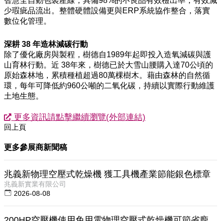
智慧全自動包裝產線，具備98%的不良品有效檢出率，有效減
少瑕疵品流出。整體硬體設備更與ERP系統協作整合，落實
數位化管理。
深耕 38 年造林減碳行動
除了優化廠房與製程，樹德自1989年起即投入造氧減碳與護
山育林行動。近 38年來，樹德已於大雪山腰購入達70公頃的
原始森林地，累積種植超過80萬棵樹木。藉由森林的自然循
環，每年可降低約960公噸的二氧化碳，持續以實際行動維護
土地生態。
更多資訊請點擊繼續瀏覽(外部連結)
回上頁
更多參展商新聞稿
兆義新物理空壓式乾燥機 獲工具機產業節能銀色標章
兆義新實業有限公司
2026-08-08
200HP空壓機使用免用電物理空壓式乾燥機可節省龐