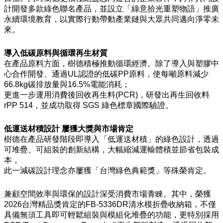
計開發多款綠色聯名產品，並設立「綠意拾光重塑物語」推廣
永續環境教育，以實際行動帶動產業鏈與大眾共同邁向淨零未
來。
導入低碳原料與循環再生材質
在產品原料方面，樹德積極推動循環經濟。除了導入與塑膠中
心合作開發、通過UL認證的低碳PP原料，使每噸原料減少
66.8kg碳排放量與16.5%電能消耗；
更進一步運用消費後回收再生料(PCR)，研發出再生回收料
rPP 514，並成功取得 SGS 綠色標章國際驗證。
低運送材積設計 屢獲大獎與市場肯定
樹德在產品研發階段即導入「低運送材積」的綠色設計，透過
可堆疊、可組裝的創新結構，大幅縮減運輸體積並節省包裝成
本，
此一減碳設計理念亦屢獲「台灣綠色典範獎」等殊榮肯定。
兼顧空間效率與環保的設計深受消費市場青睞。其中，榮獲
2026台灣精品獎肯定的FB-5336DR清水模折疊收納箱，不僅
具備無須工具即可輕鬆組裝與模組化堆疊的功能，更特別採用