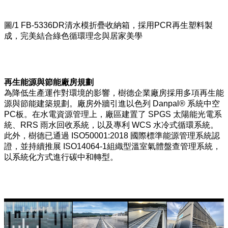
圖/1 FB-5336DR清水模折疊收納箱，採用PCR再生塑料製
成，完美結合綠色循環理念與居家美學
再生能源與節能廠房規劃
為降低生產運作對環境的影響，樹德企業廠房採用多項再生能
源與節能建築規劃。廠房外牆引進以色列 Danpal® 系統中空
PC板。在水電資源管理上，廠區建置了 SPGS 太陽能光電系
統、RRS 雨水回收系統，以及專利 WCS 水冷式循環系統。
此外，樹德已通過 ISO50001:2018 國際標準能源管理系統認
證，並持續推展 ISO14064-1組織型溫室氣體盤查管理系統，
以系統化方式進行碳中和轉型。