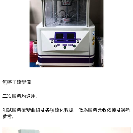
無轉子硫變儀
二次膠料均適用。
測試膠料硫變曲線及各項硫化數據，做為膠料允收依據及製程
參考。