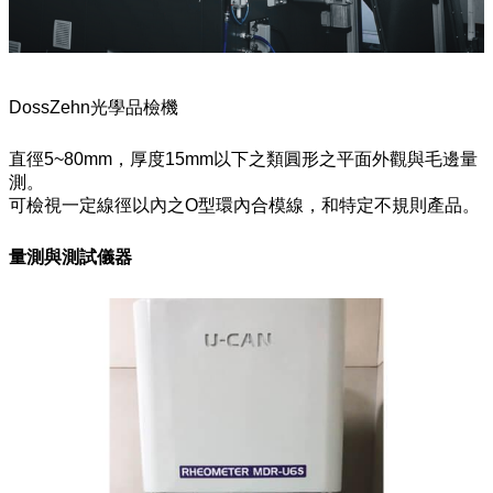
DossZehn光學品檢機
直徑5~80mm，厚度15mm以下之類圓形之平面外觀與毛邊量
測。
可檢視一定線徑以內之O型環內合模線，和特定不規則產品。
量測與測試儀器