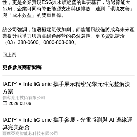
性，更是企業實現ESG與永續經營的重要基石，透過節能大
吊扇，企業可同時降低能源支出與碳排放，達到「環境友善」
與「成本效益」的雙重目標。
該公司強調，隨著極端氣候加劇，節能通風設備將成為未來產
業提升競爭力與落實綠色經營的必然選擇。更多資訊請洽
（03）388-0600、0800-803-080。
回上頁
更多參展商新聞稿
IADIY × IntelliGienic 攜手展示精密光學元件完整解決
方案
創客應用技術有限公司
2026-08-06
IADIY × IntelliGienic 攜手參展 - 光電感測與 AI 邊緣運
算完美融合
薩摩亞商智能芯科技有限公司