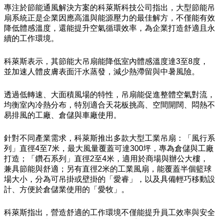
專注於節能通風解決方案的科萊斯科技公司指出，大型節能吊
扇系統正是企業因應高溫與能源壓力的最佳解方，不僅能有效
降低體感溫度，還能提升空氣循環效率，為企業打造舒適且永
續的工作環境。
科萊斯表示，其節能大吊扇能降低室內體感溫度達3至8度，
並加速人體皮膚表面汗水蒸發，減少熱滯留與中暑風險。
透過低轉速、大面積風場的特性，吊扇能促進整體空氣對流，
均衡室內冷熱分布，特別適合天花板挑高、空間開闊、悶熱不
易排風的工廠、倉儲與車廠使用。
針對不同產業需求，科萊斯推出多款大型工業吊扇：「風行系
列」直徑4至7米，最大風量覆蓋可達300坪，專為倉儲與工廠
打造；「鑽石系列」直徑2至4米，適用於商場與辦公大樓，
兼具節能與舒適；另有直徑2米的工業風扇，能覆蓋半個籃球
場大小，分為可吊掛或壁掛的「愛睿」，以及具備輕巧移動設
計、方便於倉儲業使用的「愛牧」。
科萊斯指出，營造舒適的工作環境不僅能提升員工效率與安全