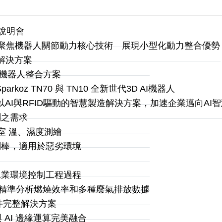
 說明會
展 聚焦機器人關節動力核心技術 展現小型化動力整合優勢
on 解決方案
視覺識別機器人整合方案
z TN70 與 TN10 全新世代3D AI機器人
AI與RFID驅動的智慧製造解決方案，加速企業邁向AI
測之需求
驗室 溫、濕度測繪
測棒，適用於惡劣環境
工業環境控制工程過程
可精準分析燃燒效率和多種廢氣排放數據
光學元件完整解決方案
電感測與 AI 邊緣運算完美融合