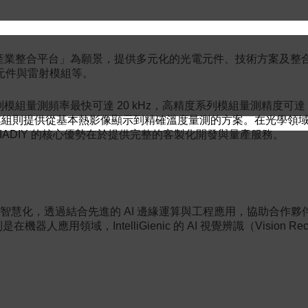
電產業整合平台」為願景，提供多元化的光電元件、技術方案及整合
元件與雷射模組等。
模組量測頻率最快可達 20 kHz，高精度系列模組量測精度可達 
成像模組則提供從基本熱影像顯示到精確溫度量測的方案。在光學領域
IADIY 的核心優勢在於提供完整的客製化開發與量產服務。
入式系統的智慧化，透過結合先進的 AI 邊緣運算與工程應用，協助
機器人應用領域，IntelliGienic 的 AI 視覺辨識（Vision