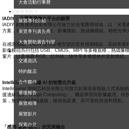
大會活動行事曆
廣告專區
IADIY：光電產業整合平台的願景
展覽專刊介紹
IADIY 創客應用技術有限公司致力於光電應用領域，以「光
方案，包括雷射感測模組、影像模組、熱成像模組、精密光學
展覽專刊廣告商
大會贊助廣告刊登
在感測層面，IADIY 提供多種型號的雷射感測模組，高頻率系列
影像模組系列包括 USB、CMOS、MIPI 等多種規格，熱
展覽資訊
窗片，以及涵蓋 RGB、紅外線、線性等多種規格的雷射模組。
交通資訊
特約飯店
合作夥伴
IntelliGienic：邊緣 AI 的智慧化升級
IntelliGienic 智能芯科技有限公司致力於展現各類嵌
展後報告
援邊緣運算 （Edge Computing）、機器學習與影像處理。特別是在
策，無需依賴雲端連線，確保低延遲、高可靠性與資料隱私。
展覽相簿
展覽影片
探索台北
「感測-運算-應用」的完美融合