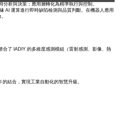
層進行即時分析與決策；應用層轉化為精準執行與控制。
的邊緣 AI 運算進行即時缺陷檢測與品質判斷。在機器人應用
力。
完美整合了 IADIY 的多維度感測模組（雷射感測、影像、熱
緣 AI 的結合，實現工業自動化的智慧升級。