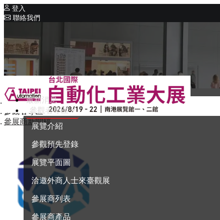
登入
聯絡我們
相關展覽
同期展覽
Intelligent Asia
系列展覽
Intelligent Asia Thailand
最新消息
首頁
English
參觀者專區
參觀者專區
參展商新聞稿
展覽介紹
參觀預先登錄
展覽平面圖
洽邀外商人士來臺觀展
參展商列表
參展商產品