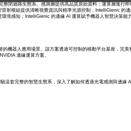
測-運算-應用」的完整閉迴路生態系。感測層提供高品質原始資料；運算
射模組提供清晰視覺資訊與精準光源控制；IntelliGienic 
知；IntelliGienic 的邊緣 AI 運算賦予機器人智慧決策能
ic 將展示一套完整的機器人應用場景。該方案透過可控制的移動平台基座，
 NVIDIA 邊緣運算方案。
次展會，親身體驗這套完整的智慧生態系，深入了解如何透過光電感測與邊