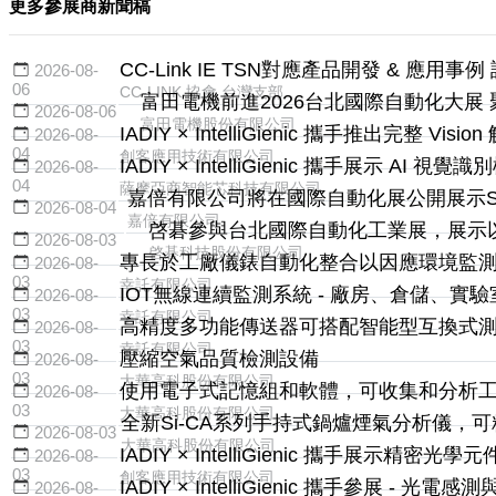
更多參展商新聞稿
CC-Link IE TSN對應產品開發 & 應用事例
2026-08-
06
CC-LINK 協會 台灣支部
富田電機前進2026台北國際自動化大
2026-08-06
富田電機股份有限公司
IADIY × IntelliGienic 攜手推出完整 Visi
2026-08-
04
創客應用技術有限公司
IADIY × IntelliGienic 攜手展示 AI 
2026-08-
04
薩摩亞商智能芯科技有限公司
嘉倍有限公司將在國際自動化展公開展示Sparko
2026-08-04
嘉倍有限公司
啓碁參與台北國際自動化工業展，展示以
2026-08-03
啓碁科技股份有限公司
專長於工廠儀錶自動化整合以因應環境監
2026-08-
03
幸託有限公司
IOT無線連續監測系統 - 廠房、倉儲、實
2026-08-
03
幸託有限公司
高精度多功能傳送器可搭配智能型互換式
2026-08-
03
幸託有限公司
壓縮空氣品質檢測設備
2026-08-
03
大華高科股份有限公司
使用電子式記憶組和軟體，可收集和分析
2026-08-
03
大華高科股份有限公司
全新Si-CA系列手持式鍋爐煙氣分析儀，
2026-08-03
大華高科股份有限公司
IADIY × IntelliGienic 攜手展示精密
2026-08-
03
創客應用技術有限公司
IADIY × IntelliGienic 攜手參展 - 光
2026-08-