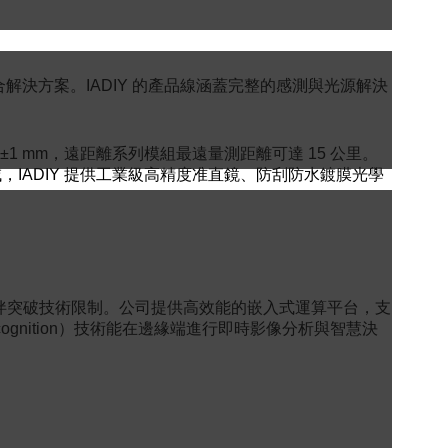
解決方案。IADIY 的產品線涵蓋完整的感測與光源解決
±1 mm，遠距離系列模組最遠量測距離可達 15 公里。
，IADIY 提供工業級高精度准直鏡、防刮防水鍍膜光學
合作夥伴突破技術限制。公司提供高效能的嵌入式運算平台，支
 Recognition）技術能在邊緣端進行即時影像分析與智慧決