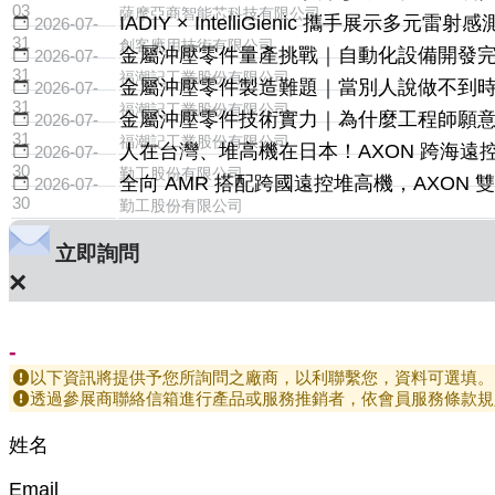
03
薩摩亞商智能芯科技有限公司
IADIY × IntelliGienic 攜手展示多元雷
2026-07-
31
創客應用技術有限公司
金屬沖壓零件量產挑戰｜自動化設備開發
2026-07-
31
福潮記工業股份有限公司
金屬沖壓零件製造難題｜當別人說做不到
2026-07-
31
福潮記工業股份有限公司
金屬沖壓零件技術實力｜為什麼工程師願
2026-07-
31
福潮記工業股份有限公司
人在台灣、堆高機在日本！AXON 跨海遠控技
2026-07-
30
勤工股份有限公司
全向 AMR 搭配跨國遠控堆高機，AXON
2026-07-
30
勤工股份有限公司
立即詢問
×
-
以下資訊將提供予您所詢問之廠商，以利聯繫您，資料可選填。
透過參展商聯絡信箱進行產品或服務推銷者，依會員服務條款規
姓名
Email