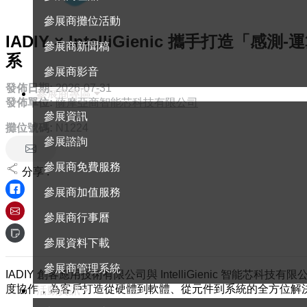
參展商攤位活動
IADIY × IntelliGienic 攜手打造
參展商新聞稿
系
參展商影音
發佈日期:
2026-07-31
參展商專區
發佈單位:
薩摩亞商智能芯科技有限公司
參展資訊
攤位號碼:
N1224
參展諮詢
參展商免費服務
分享 :
參展商加值服務
參展商行事曆
參展資料下載
參展商管理系統
IADIY 創客應用技術有限公司與 IntelliGienic 
度協作，為客戶打造從硬體到軟體、從元件到系統的全方位解
活動資訊