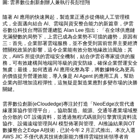
圖: 雲界數位創新創辦人兼執行長彭愷翔
隨著 AI 應用的快速興起，製造業正逐步從傳統人工管理模
式，全面邁向結合 AI、雲端與資安整合能力的新篇章，伊雲
谷數位科技台灣區營運總監 Alan Lee 指出：「在全球供應鏈
充滿變數的局勢下，上雲已成為企業勢不可擋的趨勢，原因有
三：首先，企業部署雲端服務，並不會受到當前世界主要經濟
體關稅政策的影響，這令企業能有效分散地緣政治風險；其
次，AWS 所提供的雲端安全機制，結合伊雲谷專家提供的服
務，可有效建構與地端同等級的資安防線，確保企業營運安全
無虞；最後，如何透過 AI 應用化整為零，將數據轉化為更高
的價值提升營運效能，導入像是 AI Agent 的應用工具，幫助
企業內部增加流程彈性，這無疑是製造業應對多變市場的決勝
關鍵。
雲界數位創新(eCloudedge)專注於打造「NeoEdge次世代邊
緣運算協作管理平台」，協助製造、能源、交通等產業場域整
合分散的 OT 設備資料，並透過無程式碼規則引擎實現資料流
協作、設備遠端管理與AI 模型佈署與管理、AI推論結果與OT
數據整合之Edge AI技術，已於今年 2 月正式推出。本次入選
AWS JIC 不僅代表其技術創新能力獲得雲端技術領導者肯