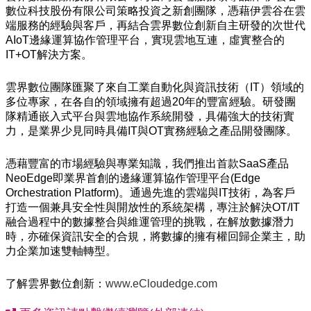
數位科技股份有限公司策略投資之新創團隊，憑藉伊雲谷在雲
端服務的經驗與客戶，再結合雲界數位創新自主研發的次世代
AIoT邊緣運算協作管理平台，實現雲地互連，虛實整合的
IT+OT解決方案。
雲界數位團隊匯聚了來自工業自動化與資訊技術（IT）領域的
多位專家，在各自的領域擁有超過20年的豐富經驗。研發團
隊精通嵌入式平台與雲地協作系統開發，具備強大的技術實
力，是業界少見同時具備IT與OT實務經驗之產品開發團隊。
憑藉豐富的市場經驗與專業知識，我們推出首款SaaS產品
NeoEdge即業界首創的邊緣運算協作管理平台(Edge
Orchestration Platform)。通過先進的雲端與IT技術，為客戶
打造一個兼具安全性與開放性的系統架構，專注於解決OT/IT
融合過程中的數據整合與維運管理的挑戰，在解放數據潛力
時，亦確保資訊安全的合規，將數據的擁有權回歸企業主，助
力企業加速雙軸轉型。
了解雲界數位創新：
www.eCloudedge.com