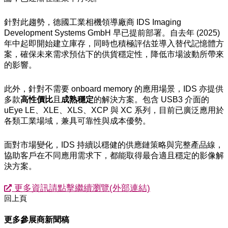
針對此趨勢，德國工業相機領導廠商 IDS Imaging
Development Systems GmbH 早已提前部署。自去年 (2025)
年中起即開始建立庫存，同時也積極評估並導入替代記憶體方
案，確保未來需求預估下的供貨穩定性，降低市場波動所帶來
的影響。
此外，針對不需要 onboard memory 的應用場景，IDS 亦提供
多款
高性價比
且
成熟穩定
的解決方案。包含 USB3 介面的
uEye LE、XLE、XLS、XCP 與 XC 系列，目前已廣泛應用於
各類工業場域，兼具可靠性與成本優勢。
面對市場變化，IDS 持續以穩健的供應鏈策略與完整產品線，
協助客戶在不同應用需求下，都能取得最合適且穩定的影像解
決方案。
更多資訊請點擊繼續瀏覽(外部連結)
回上頁
更多參展商新聞稿