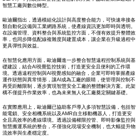
智慧工廠與數位轉型。
歐迪爾指出，透過模組化設計與高度整合能力，可快速串接各
類自動化設備與工業網路系統，使產線資訊更加即時與透明。
在設備管理、資料整合與系統監控方面，不僅有效提升整體效
率，也同步降低配線複雜度與建置成本，讓企業在升級過程中
更具彈性與效益。
在智慧化應用方面，歐迪爾進一步整合智慧遠程控制系統與基
礎建設，結合AI視覺監控技術，打造更安全且便利的工作環
境。透過遠程控制與AI視覺感知的融合，企業可即時掌握產線
運作狀態與異常情形，讓AI成為工廠的眼睛，使管理與控制不
再受距離限制，逐步實現智慧安全工廠的整體解決方案。此架
構不僅提升作業效率，也為未來無人化工廠奠定關鍵基礎。
在實際應用上，歐迪爾已協助客戶導入多項智慧設備，包括智
能電鎖、安全相機系統以及AMR自主移動機器人，打造更安
全且高效率的產線環境。透過設備權限控管、即時影像監控與
智慧搬運系統的整合，不僅強化現場安全機制，也大幅提升物
流效率與生產穩定度。