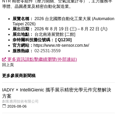
NTR 精密零組件（壓力開關、空氣流量計等），主力服務半
導體、晶圓產業及精密自動化製造業。
展覽名稱：
2026 台北國際自動化工業大展 (Automation
Taipei 2026)
展出日期：
2026 年 8 月 19 日 (三) – 8 月 22 日 (六)
展出地點：
台北南港展覽館 [二館]
奈特爾科技攤位號碼：
[ Q1230]
官方網站：
https://www.ntr-sensor.com.tw/
服務熱線：
02-2531-3559
更多資訊請點擊繼續瀏覽(外部連結)
回上頁
更多參展商新聞稿
IADIY × IntelliGienic 攜手展示精密光學元件完整解決
方案
創客應用技術有限公司
2026-08-06