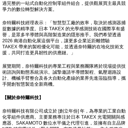
過完整的一站式自動化控制零組件組合，提供觀展買主最具競
爭力的數位轉型解決方案。
奈特爾科技經理表示：「智慧型工廠的效率，取決於感測器捕
捉數據的精準度。日本 TAKEX 的光學感測技術在國際享有盛
譽，是眾多半導體與高階製造業的隱形推手。我們希望透過
2026 南港自動化展這個平台，讓更多企業近距離體驗
TAKEX 帶來的製程優化可能，並透過奈特爾的在地化技術支
援，共同打造更具韌性的供應鏈。」
展覽期間，奈特爾科技的專業工程與業務團隊將於現場提供技
術諮詢與動態系統演示。誠摯邀請半導體製程、氣壓迴路設
計、機械手臂整合及各大自動化產線的業界先進蒞臨指導，攜
手開創智慧製造全新商機。
【關於奈特爾科技】
奈特爾科技有限公司成立於 [創立年份] 年，為專業的工業自動
化零組件供應商。主要業務專注於日本 TAKEX 光電開關與感
應器、SAKAMOTO 數位水平儀之代理引進，並擁有自主品牌