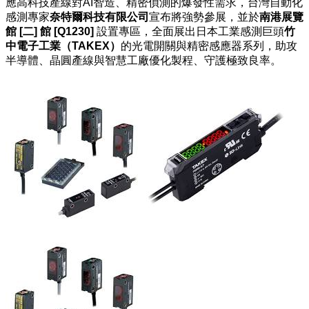
應高科技產線對AI智造、精密偵測的爆發性需求，台灣自動化
感測專家
奈特爾科技有限公司
宣布將強勢參展，並於
南港展覽
館 [二] 館 [Q1230]
設置專區，全面展出日本工業感測巨頭
竹
中電子工業（TAKEX）
的光電開關與精密感應器系列，助攻
半導體、晶圓產線與智慧工廠優化製程、守護極致良率。