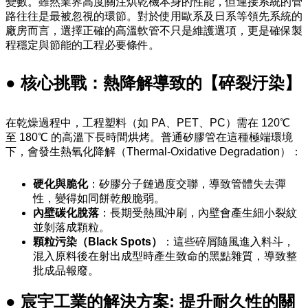
變數。雖然業界高度關注烘乾機本身的性能，但連接系統的管
路往往是最被忽視的環節。對於使用歐系及日系等領先系統的
廠房而言，選擇正確的高溫軟管不只是維護選項，更是確保製
程穩定與節能的工程必要條件。
● 核心挑戰：熱降解導致的【碎裂汙染】
在乾燥過程中，工程塑料（如 PA、PET、PC）需在 120℃
至 180℃ 的高溫下長時間烘烤。普通矽膠管在這種極端環境
下，會發生熱氧化降解（Thermal-Oxidative Degradation）：
硬化與脆化
：矽膠分子鏈過度交聯，導致管體失去彈
性，變得如同餅乾般脆弱。
內壁碳化脫落
：長期受熱風沖刷，內壁會產生細小裂紋
並剝落成顆粒。
顆粒污染（Black Spots）
：這些碎屑隨風進入料斗，
混入原料後在射出成型時產生致命的黑點雜質，導致整
批成品報廢。
● 宸宇工業的解決方案: 提升耐久性的關