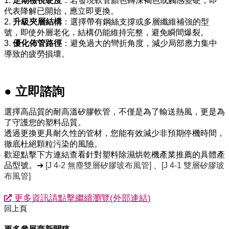
1.
定期檢視硬度
：若發現軟管顏色轉深褐色或觸感變硬，即
代表降解已開始，應立即更換。
2.
升級夾層結構
：選擇帶有鋼絲支撐或多層纖維補強的型
號，即使外層老化，結構仍能維持完整，避免瞬間爆裂。
3.
優化佈管路徑
：避免過大的彎折角度，減少局部應力集中
導致的疲勞損壞。
●
立即諮詢
選擇高品質的耐高溫矽膠軟管，不僅是為了輸送熱風，更是為
了守護您的塑料品質。
透過更換更具耐久性的管材，您能有效減少非預期停機時間，
徹底杜絕顆粒污染的風險。
歡迎點擊下方連結查看針對塑料除濕烘乾機產業推薦的具體產
品型號。➔
[J 4-2 無塵雙層矽膠玻布風管]
、
[J 4-1 雙層矽膠玻
布風管]
更多資訊請點擊繼續瀏覽(外部連結)
回上頁