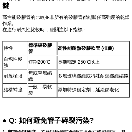
鍵
高性能矽膠管的比較並非所有的矽膠管都能勝任高強度的乾燥
作業。
在進行耐久性比較時，應關注以下指標：
標準級矽膠
特性
高性能耐熱矽膠軟管 (推薦)
管
自熄性極
短期200℃
長期穩定 250℃以上
強
無或單層編
耐溫極限
多層玻璃纖維或特殊耐熱纖維編織
織
一般，易乾
結構補強
添加特殊穩定劑，延緩熱老化
裂
● Q: 如何避免管子碎裂污染?