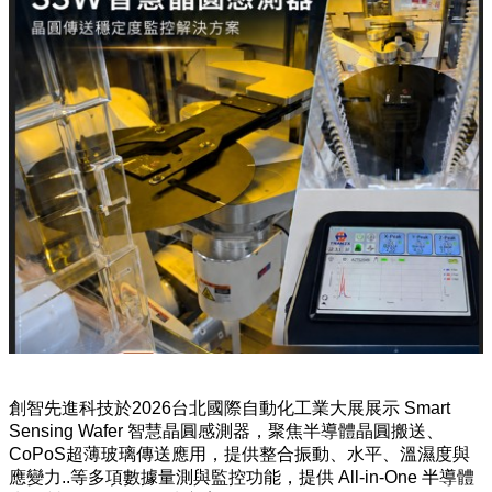
創智先進科技於2026台北國際自動化工業大展展示 Smart
Sensing Wafer 智慧晶圓感測器，聚焦半導體晶圓搬送、
CoPoS超薄玻璃傳送應用，提供整合振動、水平、溫濕度與
應變力..等多項數據量測與監控功能，提供 All-in-One 半導體