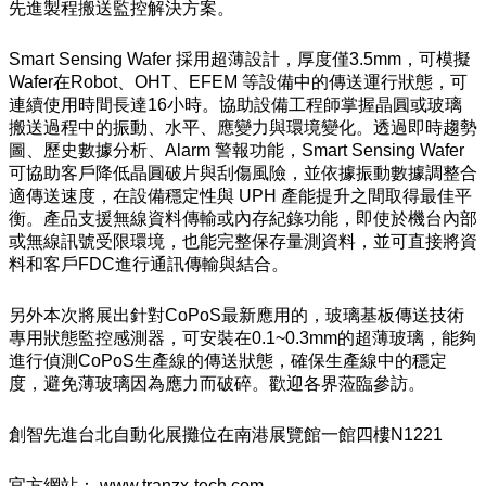
先進製程搬送監控解決方案。
Smart Sensing Wafer 採用超薄設計，厚度僅3.5mm，可模擬
Wafer在Robot、OHT、EFEM 等設備中的傳送運行狀態，可
連續使用時間長達16小時。協助設備工程師掌握晶圓或玻璃
搬送過程中的振動、水平、應變力與環境變化。透過即時趨勢
圖、歷史數據分析、Alarm 警報功能，Smart Sensing Wafer
可協助客戶降低晶圓破片與刮傷風險，並依據振動數據調整合
適傳送速度，在設備穩定性與 UPH 產能提升之間取得最佳平
衡。產品支援無線資料傳輸或內存紀錄功能，即使於機台內部
或無線訊號受限環境，也能完整保存量測資料，並可直接將資
料和客戶FDC進行通訊傳輸與結合。
另外本次將展出針對CoPoS最新應用的，玻璃基板傳送技術
專用狀態監控感測器，可安裝在0.1~0.3mm的超薄玻璃，能夠
進行偵測CoPoS生產線的傳送狀態，確保生產線中的穩定
度，避免薄玻璃因為應力而破碎。歡迎各界蒞臨參訪。
創智先進台北自動化展攤位在南港展覽館一館四樓N1221
官方網站： www.tranzx-tech.com