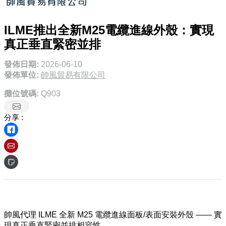
ILME推出全新M25電纜進線外殼：實現
真正垂直緊密並排
發佈日期:
2026-06-10
發佈單位:
帥風貿易有限公司
攤位號碼:
Q903
分享 :
帥風代理 ILME 全新 M25 電纜進線面板/表面安裝外殼 —— 實
現真正垂直緊密並排相容性