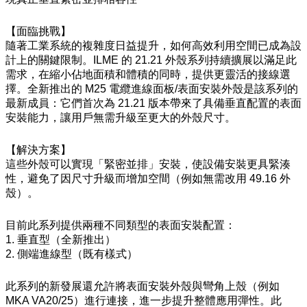
【面臨挑戰】
隨著工業系統的複雜度日益提升，如何高效利用空間已成為設
計上的關鍵限制。ILME 的 21.21 外殼系列持續擴展以滿足此
需求，在縮小佔地面積和體積的同時，提供更靈活的接線選
擇。全新推出的 M25 電纜進線面板/表面安裝外殼是該系列的
最新成員：它們首次為 21.21 版本帶來了具備垂直配置的表面
安裝能力，讓用戶無需升級至更大的外殼尺寸。
【解決方案】
這些外殼可以實現「緊密並排」安裝，使設備安裝更具緊湊
性，避免了因尺寸升級而增加空間（例如無需改用 49.16 外
殼）。
目前此系列提供兩種不同類型的表面安裝配置：
1. 垂直型（全新推出）
2. 側端進線型（既有樣式）
此系列的新發展還允許將表面安裝外殼與彎角上殼（例如
MKA VA20/25）進行連接，進一步提升整體應用彈性。此