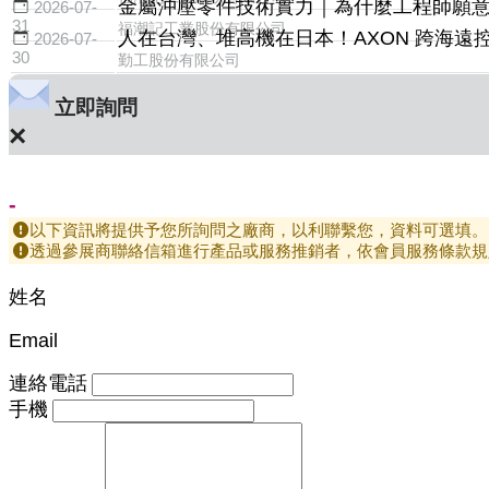
金屬沖壓零件技術實力｜為什麼工程師願
2026-07-
31
福潮記工業股份有限公司
人在台灣、堆高機在日本！AXON 跨海遠控技
2026-07-
30
勤工股份有限公司
立即詢問
×
-
以下資訊將提供予您所詢問之廠商，以利聯繫您，資料可選填。
透過參展商聯絡信箱進行產品或服務推銷者，依會員服務條款規
姓名
Email
連絡電話
手機