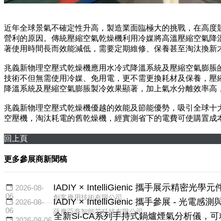
近年全球景氣不確定性升高，製造業面臨極大的挑戰，在高度
營利的原因。傳統壓縮空氣乾燥機利用冷媒將高溫壓縮空氣降
著使用時間長而效能減低，需要定期維修、保養甚至淘汰換新
兆義新物理空壓式乾燥機應用水冷式降溫系統及壓縮空氣膨脹
技術不但無需使用冷媒、免用電，更不需更換耗材及保養，壓
降溫系統及壓縮空氣膨脹製冷效果顯著，加上氣水分離效率高
兆義新物理空壓式乾燥機優越的效能及節能優勢，吸引全球十大
空壓機，淘汰耗電的舊乾燥機，經實測省下的電費可使購置成
回上頁
更多參展商新聞稿
IADIY × IntelliGienic 攜手展示精密
2026-08-
06
創客應用技術有限公司
IADIY × IntelliGienic 攜手參展 - 光
2026-08-
06
薩摩亞商智能芯科技有限公司
全新Si-CA系列手持式鍋爐煙氣分析儀，
2026-08-06