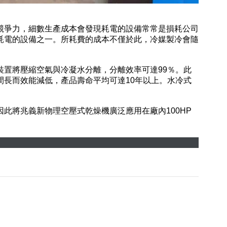
競爭力，細數生產成本會發現耗電的設備常常是損耗公司
耗電的設備之一。所耗費的成本不僅於此，冷媒製冷會隨
置將壓縮空氣與冷凝水分離，分離效率可達99％。此
長而效能減低，產品壽命平均可達10年以上。水冷式
此將兆義新物理空壓式乾燥機廣泛應用在廠內100HP