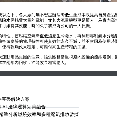
競爭之下，各大廠商無不想盡辦法降低生產成本以提高自身產品
溫除水需耗費大量的電能，尤其大流量機型更是驚人，為廠內高
才可維持其效能，時間久了將成為公司的一大負擔。
的特性，使壓縮空氣降至低溫產生冷凝水，再利用專利氣水分離裝
縮空氣膨脹的物理特性可使其效能永久不減，並不會因為使用時間
，使得乾燥效果穩定，可應付高生產時程的工廠。
運動用品集團的注意，該集團相當重視廠內設備的節能規劃，因
本在兩年內回收，節能效果相當驚人。
光學元件完整解決方案
電感測與 AI 邊緣運算完美融合
可精準分析燃燒效率和多種廢氣排放數據