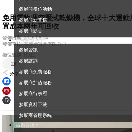
參展商攤位活動
免用電物理空壓式乾燥機，全球十大運動
參展商新聞稿
置成本兩年可回收
參展商影音
發佈日期:
2026-06-04
參展商專區
發佈單位:
兆義新實業有限公司
參展資訊
攤位號碼:
N011
參展諮詢
參展商免費服務
分享 :
參展商加值服務
參展商行事曆
參展資料下載
參展商管理系統
活動資訊