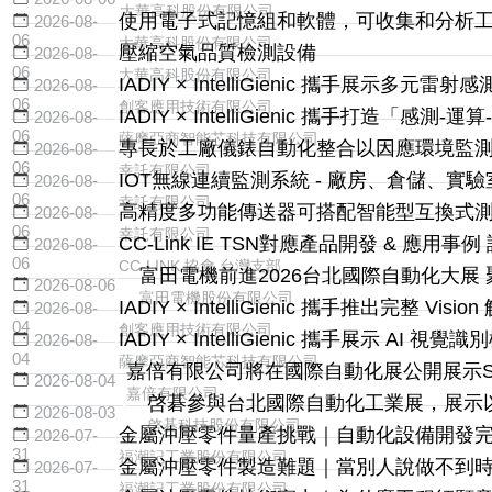
大華高科股份有限公司
使用電子式記憶組和軟體，可收集和分析
2026-08-
06
大華高科股份有限公司
壓縮空氣品質檢測設備
2026-08-
06
大華高科股份有限公司
IADIY × IntelliGienic 攜手展示多元雷
2026-08-
06
創客應用技術有限公司
IADIY × IntelliGienic 攜手打造「感
2026-08-
06
薩摩亞商智能芯科技有限公司
專長於工廠儀錶自動化整合以因應環境監
2026-08-
06
幸託有限公司
IOT無線連續監測系統 - 廠房、倉儲、實
2026-08-
06
幸託有限公司
高精度多功能傳送器可搭配智能型互換式
2026-08-
06
幸託有限公司
CC-Link IE TSN對應產品開發 & 應用事例
2026-08-
06
CC-LINK 協會 台灣支部
富田電機前進2026台北國際自動化大
2026-08-06
富田電機股份有限公司
IADIY × IntelliGienic 攜手推出完整 Visi
2026-08-
04
創客應用技術有限公司
IADIY × IntelliGienic 攜手展示 AI 
2026-08-
04
薩摩亞商智能芯科技有限公司
嘉倍有限公司將在國際自動化展公開展示Sparko
2026-08-04
嘉倍有限公司
啓碁參與台北國際自動化工業展，展示以
2026-08-03
啓碁科技股份有限公司
金屬沖壓零件量產挑戰｜自動化設備開發
2026-07-
31
福潮記工業股份有限公司
金屬沖壓零件製造難題｜當別人說做不到
2026-07-
31
福潮記工業股份有限公司