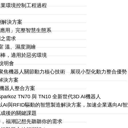
工業環境控制工程過程
射感測解決方案
測-運算-應用」完整智慧生態系
測之需求
驗室 溫、濕度測繪
測棒，適用於惡劣環境
 說明會
展 聚焦機器人關節動力核心技術 展現小型化動力整合優勢
on 解決方案
視覺識別機器人整合方案
z TN70 與 TN10 全新世代3D AI機器人
AI與RFID驅動的智慧製造解決方案，加速企業邁向AI
完成後的關鍵課題
時，福潮記想先聽聽你的需求