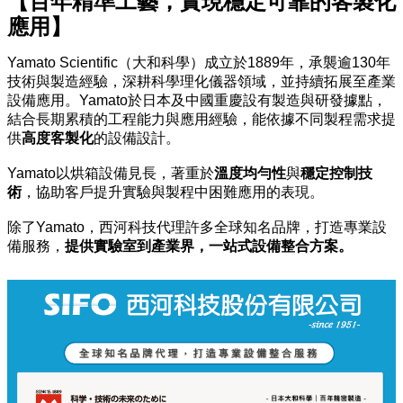
【百年精準工藝，實現穩定可靠的客製化
應用】
Yamato Scientific（大和科學）成立於1889年，承襲逾130年
技術與製造經驗，深耕科學理化儀器領域，並持續拓展至產業
設備應用。Yamato於日本及中國重慶設有製造與研發據點，
結合長期累積的工程能力與應用經驗，能依據不同製程需求提
供
高度客製化
的設備設計。
Yamato以烘箱設備見長，著重於
溫度均勻性
與
穩定控制技
術
，協助客戶提升實驗與製程中困難應用的表現。
除了Yamato，西河科技代理許多全球知名品牌，打造專業設
備服務，
提供實驗室到產業界，一站式設備整合方案。