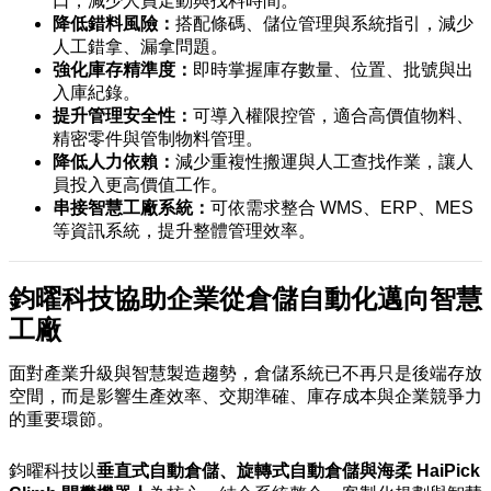
口，減少人員走動與找料時間。
降低錯料風險：
搭配條碼、儲位管理與系統指引，減少
人工錯拿、漏拿問題。
強化庫存精準度：
即時掌握庫存數量、位置、批號與出
入庫紀錄。
提升管理安全性：
可導入權限控管，適合高價值物料、
精密零件與管制物料管理。
降低人力依賴：
減少重複性搬運與人工查找作業，讓人
員投入更高價值工作。
串接智慧工廠系統：
可依需求整合 WMS、ERP、MES
等資訊系統，提升整體管理效率。
鈞曜科技協助企業從倉儲自動化邁向智慧
工廠
面對產業升級與智慧製造趨勢，倉儲系統已不再只是後端存放
空間，而是影響生產效率、交期準確、庫存成本與企業競爭力
的重要環節。
鈞曜科技以
垂直式自動倉儲、旋轉式自動倉儲與海柔 HaiPick