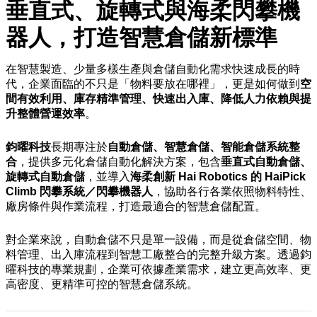
垂直式、旋轉式與海柔閃攀機
器人，打造智慧倉儲新標準
在智慧製造、少量多樣生產與倉儲自動化需求快速成長的時
代，企業面臨的不只是「物料要放在哪裡」，更是如何做到
空
間有效利用、庫存精準管理、快速出入庫、降低人力依賴與提
升整體營運效率
。
鈞曜科技
長期專注於
自動倉儲、智慧倉儲、智能倉儲系統整
合
，提供多元化倉儲自動化解決方案，包含
垂直式自動倉儲、
旋轉式自動倉儲
，並導入
海柔創新 Hai Robotics 的 HaiPick
Climb 閃攀系統／閃攀機器人
，協助各行各業依照物料特性、
廠房條件與作業流程，打造最適合的智慧倉儲配置。
對企業來說，自動倉儲不只是單一設備，而是從倉儲空間、物
料管理、出入庫流程到智慧工廠整合的完整升級方案。透過鈞
曜科技的專業規劃，企業可依據產業需求，建立更高效率、更
高密度、更精準可控的智慧倉儲系統。