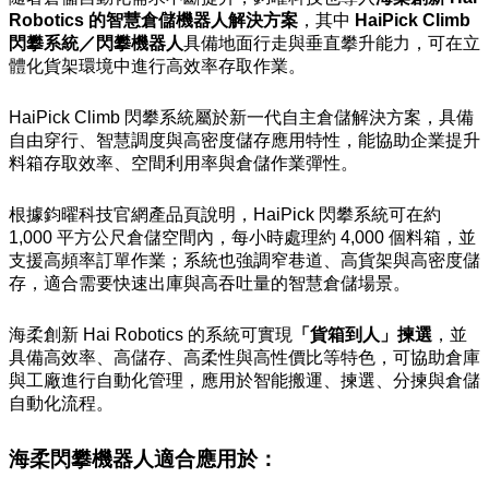
Robotics 的智慧倉儲機器人解決方案
，其中
HaiPick Climb
閃攀系統／閃攀機器人
具備地面行走與垂直攀升能力，可在立
體化貨架環境中進行高效率存取作業。
HaiPick Climb 閃攀系統屬於新一代自主倉儲解決方案，具備
自由穿行、智慧調度與高密度儲存應用特性，能協助企業提升
料箱存取效率、空間利用率與倉儲作業彈性。
根據鈞曜科技官網產品頁說明，HaiPick 閃攀系統可在約
1,000 平方公尺倉儲空間內，每小時處理約 4,000 個料箱，並
支援高頻率訂單作業；系統也強調窄巷道、高貨架與高密度儲
存，適合需要快速出庫與高吞吐量的智慧倉儲場景。
海柔創新 Hai Robotics 的系統可實現
「貨箱到人」揀選
，並
具備高效率、高儲存、高柔性與高性價比等特色，可協助倉庫
與工廠進行自動化管理，應用於智能搬運、揀選、分揀與倉儲
自動化流程。
海柔閃攀機器人適合應用於：