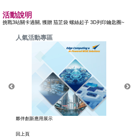
活動說明
挑戰3站關卡過關, 獲贈 茄芷袋 螺絲起子 3D列印鑰匙圈~
人氣活動專區
夥伴創新應用展示
來找我
回上頁